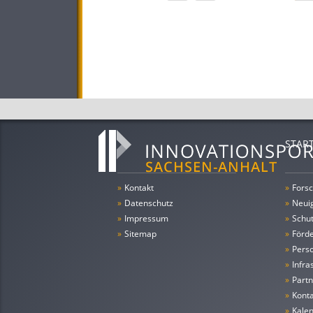
STAR
»
Kontakt
»
Forsc
»
Datenschutz
»
Neui
»
Impressum
»
Schu
»
Sitemap
»
Förde
»
Pers
»
Infra
»
Partn
»
Konta
»
Kale