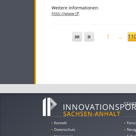
Weitere Informationen:
http://www
.
1
...
11
STAR
»
Kontakt
»
Forsc
»
Datenschutz
»
Neui