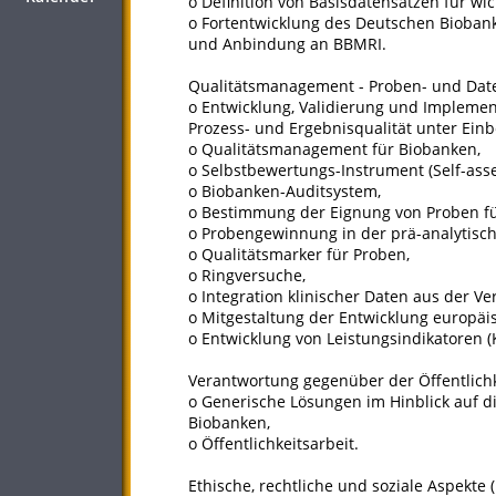
o Definition von Basisdatensätzen für w
o Fortentwicklung des Deutschen Bioban
und Anbindung an BBMRI.
Qualitätsmanagement - Proben- und Date
o Entwicklung, Validierung und Implemen
Prozess- und Ergebnisqualität unter Ein
o Qualitätsmanagement für Biobanken,
o Selbstbewertungs-Instrument (Self-ass
o Biobanken-Auditsystem,
o Bestimmung der Eignung von Proben f
o Probengewinnung in der prä-analytisc
o Qualitätsmarker für Proben,
o Ringversuche,
o Integration klinischer Daten aus der Ve
o Mitgestaltung der Entwicklung europä
o Entwicklung von Leistungsindikatoren (
Verantwortung gegenüber der Öffentlichk
o Generische Lösungen im Hinblick auf d
Biobanken,
o Öffentlichkeitsarbeit.
Ethische, rechtliche und soziale Aspekte 