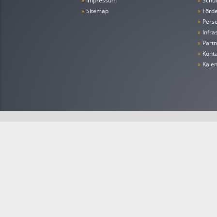
»
Impressum
»
Schu
»
Sitemap
»
Förde
»
Pers
»
Infra
»
Partn
»
Konta
»
Kale