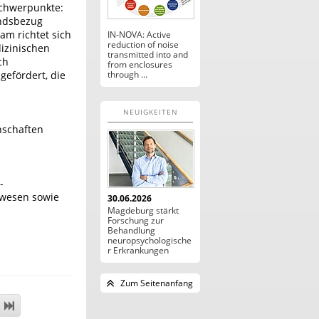
Schwerpunkte:
andsbezug
am richtet sich
IN-NOVA: Active
reduction of noise
izinischen
transmitted into and
ch
from enclosures
gefördert, die
through ...
NEUIGKEITEN
nschaften
-
swesen sowie
30.06.2026
Magdeburg stärkt
Forschung zur
Behandlung
neuropsychologische
r Erkrankungen
Zum Seitenanfang