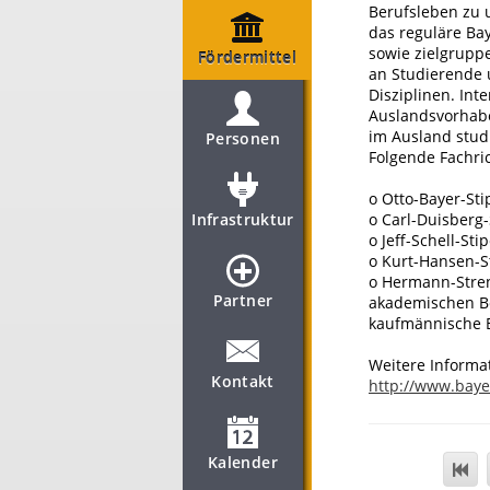
Berufsleben zu 
das reguläre Ba
sowie zielgruppe
Fördermittel
an Studierende 
Disziplinen. Int
Auslandsvorhabe
im Ausland stud
Personen
Folgende Fachri
o Otto-Bayer-St
Infrastruktur
o Carl-Duisberg
o Jeff-Schell-St
o Kurt-Hansen-S
o Hermann-Stren
Partner
akademischen Be
kaufmännische 
Weitere Informa
Kontakt
http://www.baye
Kalender