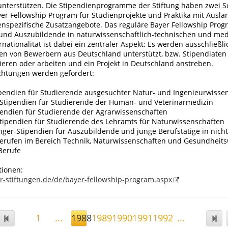
unterstützen. Die Stipendienprogramme der Stiftung haben zwei 
yer Fellowship Program für Studienprojekte und Praktika mit Ausl
nspezifische Zusatzangebote. Das reguläre Bayer Fellowship Progr
und Auszubildende in naturwissenschaftlich-technischen und med
ernationalität ist dabei ein zentraler Aspekt: Es werden ausschließli
n von Bewerbern aus Deutschland unterstützt, bzw. Stipendiaten 
ieren oder arbeiten und ein Projekt in Deutschland anstreben.
chtungen werden gefördert:
ipendien für Studierende ausgesuchter Natur- und Ingenieurwisse
-Stipendien für Studierende der Human- und Veterinärmedizin
ipendien für Studierende der Agrarwissenschaften
tipendien für Studierende des Lehramts für Naturwissenschaften
ger-Stipendien für Auszubildende und junge Berufstätige in nicht
rufen im Bereich Technik, Naturwissenschaften und Gesundheit
Berufe
tionen:
r-stiftungen.de/de/bayer-fellowship-program.aspx
1
...
1988
1989
1990
1991
1992
...