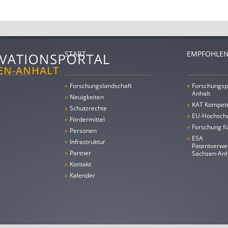
START
EMPFOHLEN
»
Forschungs­landschaft
»
Forschungsp
Anhalt
»
Neuigkeiten
»
KAT Kompet
»
Schutzrechte
»
EU-Hochschu
»
Fördermittel
»
Forschung fü
»
Personen
»
ESA
»
Infrastruktur
Patentverwe
»
Partner
Sachsen-An
»
Kontakt
»
Kalender