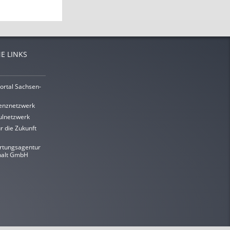
E LINKS
ortal Sachsen-
enznetzwerk
lnetzwerk
r die Zukunft
rtungsagentur
halt GmbH