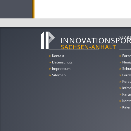
STAR
»
Kontakt
»
Forsc
»
Datenschutz
»
Neui
»
Impressum
»
Schu
»
Sitemap
»
Förde
»
Pers
»
Infra
»
Partn
»
Konta
»
Kale