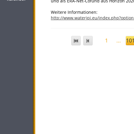
und als ERA-Net-Cofund aus Horizon 2020
Weitere Informationen:
http://www.waterjpi.eu/index.php?opti
1
...
10