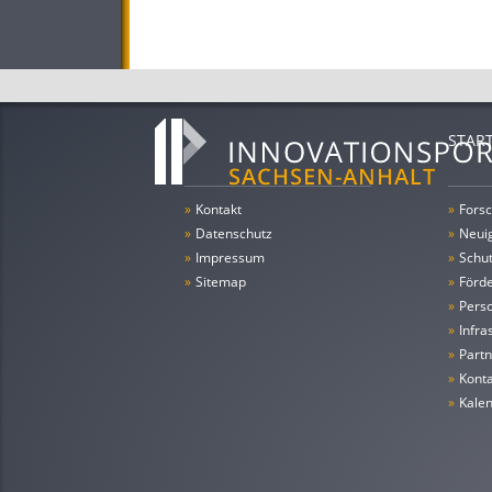
STAR
»
Kontakt
»
Forsc
»
Datenschutz
»
Neui
»
Impressum
»
Schu
»
Sitemap
»
Förde
»
Pers
»
Infra
»
Partn
»
Konta
»
Kale