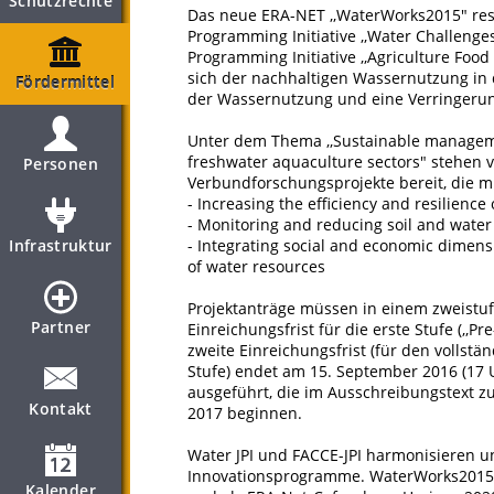
Schutzrechte
Das neue ERA-NET ,,WaterWorks2015" res
Programming Initiative ,,Water Challenges
Programming Initiative ,,Agriculture Foo
sich der nachhaltigen Wassernutzung in de
Fördermittel
der Wassernutzung und eine Verringeru
Unter dem Thema ,,Sustainable managemen
freshwater aquaculture sectors" stehen v
Personen
Verbundforschungsprojekte bereit, die m
- Increasing the efficiency and resilience
- Monitoring and reducing soil and water
Infrastruktur
- Integrating social and economic dimen
of water resources
Projektanträge müssen in einem zweistuf
Partner
Einreichungsfrist für die erste Stufe (,,P
zweite Einreichungsfrist (für den vollst
Stufe) endet am 15. September 2016 (17 
ausgeführt, die im Ausschreibungstext zu
Kontakt
2017 beginnen.
Water JPI und FACCE-JPI harmonisieren u
Innovationsprogramme. WaterWorks2015 wi
Kalender