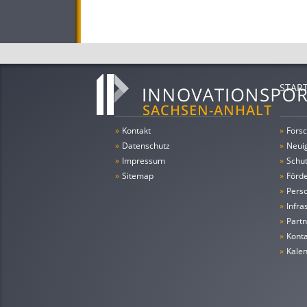
STAR
»
Kontakt
»
Forsc
»
Datenschutz
»
Neui
»
Impressum
»
Schu
»
Sitemap
»
Förde
»
Pers
»
Infra
»
Partn
»
Konta
»
Kale