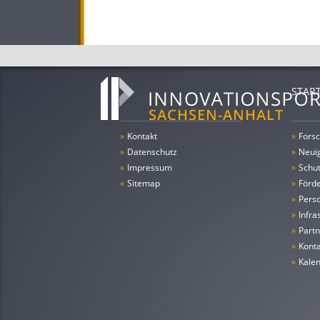
STAR
»
Kontakt
»
Forsc
»
Datenschutz
»
Neui
»
Impressum
»
Schu
»
Sitemap
»
Förde
»
Pers
»
Infra
»
Partn
»
Konta
»
Kale