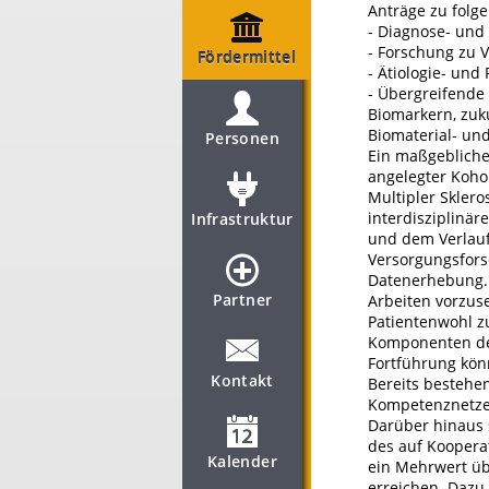
Anträge zu folg
- Diagnose- und 
- Forschung zu 
Fördermittel
- Ätiologie- un
- Übergreifende 
Biomarkern, zuku
Biomaterial- un
Personen
Ein maßgebliche
angelegter Koho
Multipler Sklero
interdisziplinä
Infrastruktur
und dem Verlauf
Versorgungsfors
Datenerhebung. 
Partner
Arbeiten vorzus
Patientenwohl z
Komponenten der
Fortführung kö
Kontakt
Bereits bestehe
Kompetenznetzes
Darüber hinaus s
des auf Kooperat
Kalender
ein Mehrwert üb
erreichen. Daz