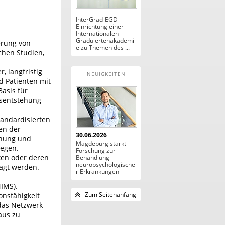
InterGrad-EGD -
Einrichtung einer
Internationalen
Graduiertenakademi
erung von
e zu Themen des ...
chen Studien,
, langfristig
NEUIGKEITEN
d Patienten mit
asis für
tsentstehung
tandardisierten
en der
30.06.2026
chung und
Magdeburg stärkt
legen.
Forschung zur
ken oder deren
Behandlung
neuropsychologische
agt werden.
r Erkrankungen
IMS).
Zum Seitenanfang
onsfähigkeit
 das Netzwerk
aus zu