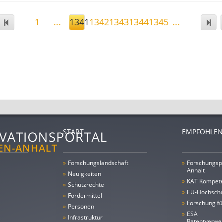
1
...
1341
1342
1343
1344
1345
...
START
EMPFOHLEN
»
Forschungs­landschaft
»
Forschungsp
Anhalt
»
Neuigkeiten
»
KAT Kompet
»
Schutzrechte
»
EU-Hochschu
»
Fördermittel
»
Forschung fü
»
Personen
»
ESA
»
Infrastruktur
Patentverwe