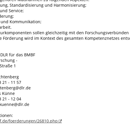
erung, Standardisierung und Harmonisierung;
 und Service;
derung;
g und Kommunikation;
arbeit.
kturkomponenten sollen gleichzeitig mit den Forschungsverbünden
e Förderung wird im Kontext des gesamten Kompetenznetzes ents
m DLR für das BMBF
rschung -
Straße 1
ichtenberg
8 21 - 11 57
chtenberg@dlr.de
s Künne
8 21 - 12 04
.kuenne@dlr.de
tionen:
f.de/foerderungen/26810.php