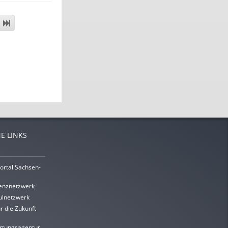
E LINKS
ortal Sachsen-
enznetzwerk
lnetzwerk
r die Zukunft
rtungsagentur