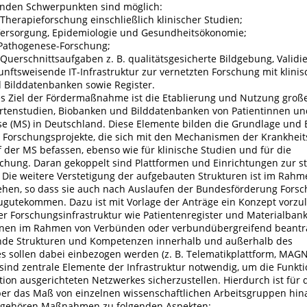
enden Schwerpunkten sind möglich:
Therapieforschung einschließlich klinischer Studien;
Versorgung, Epidemiologie und Gesundheitsökonomie;
d Pathogenese-Forschung;
Querschnittsaufgaben z. B. qualitätsgesicherte Bildgebung, Validi
nftsweisende IT-Infrastruktur zur vernetzten Forschung mit klinis
d Bilddatenbanken sowie Register.
s Ziel der Fördermaßnahme ist die Etablierung und Nutzung großer
rtenstudien, Biobanken und Bilddatenbanken von Patientinnen un
se (MS) in Deutschland. Diese Elemente bilden die Grundlage und B
re Forschungsprojekte, die sich mit den Mechanismen der Krankhei
 der MS befassen, ebenso wie für klinische Studien und für die
chung. Daran gekoppelt sind Plattformen und Einrichtungen zur s
Die weitere Verstetigung der aufgebauten Strukturen ist im Rahm
ehen, so dass sie auch nach Auslaufen der Bundesförderung Fors
ugutekommen. Dazu ist mit Vorlage der Anträge ein Konzept vorzu
 Forschungsinfrastruktur wie Patientenregister und Materialban
nnen im Rahmen von Verbünden oder verbundübergreifend beantr
nde Strukturen und Kompetenzen innerhalb und außerhalb des
 sollen dabei einbezogen werden (z. B. Telematikplattform, MAGN
ind zentrale Elemente der Infrastruktur notwendig, um die Funkti
ion ausgerichteten Netzwerkes sicherzustellen. Hierdurch ist für
er das Maß von einzelnen wissenschaftlichen Arbeitsgruppen hin
u gehören Maßnahmen zu folgenden Aspekten: