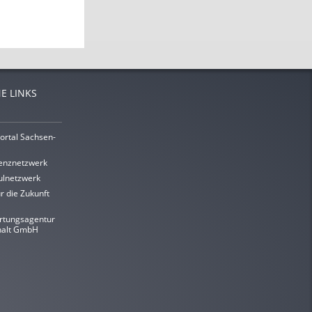
E LINKS
ortal Sachsen-
enznetzwerk
lnetzwerk
r die Zukunft
rtungsagentur
halt GmbH