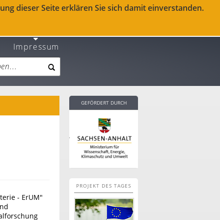
ng dieser Seite erklären Sie sich damit einverstanden.
Impressum
GEFÖRDERT DURCH
PROJEKT DES TAGES
erie - ErUM"
und
alforschung