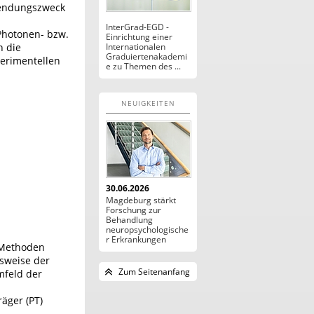
wendungszweck
InterGrad-EGD -
Photonen- bzw.
Einrichtung einer
n die
Internationalen
Graduiertenakademi
erimentellen
e zu Themen des ...
NEUIGKEITEN
30.06.2026
Magdeburg stärkt
Forschung zur
Behandlung
neuropsychologische
r Erkrankungen
 Methoden
lsweise der
Zum Seitenanfang
mfeld der
äger (PT)