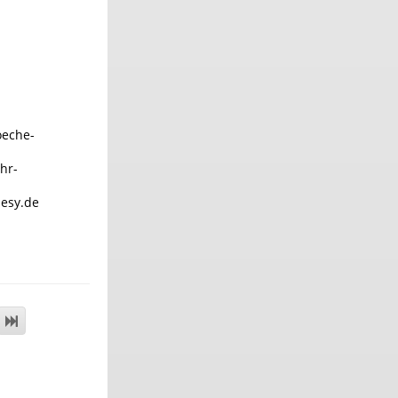
oeche-
hr-
desy.de