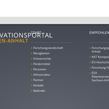
START
EMPFOHLEN
»
Forschungs­landschaft
»
Forschungsp
Anhalt
»
Neuigkeiten
»
KAT Kompet
»
Schutzrechte
»
EU-Hochschu
»
Fördermittel
»
Forschung fü
»
Personen
»
ESA
»
Infrastruktur
Patentverwe
»
Partner
Sachsen-An
»
Kontakt
»
Kalender