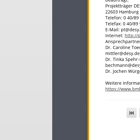
Projektträger D
22603 Hamburg
Telefon: 0 40/89
Telefax: 0 40/89
E-Mail: pt@desy
Internet:
http://
Ansprechpartner
Dr. Caroline Toe
mittler@desy.de
Dr. Tinka Spehr-
bechmann@des
Dr. Jochen Würge
Weitere Informa
https://www.bm