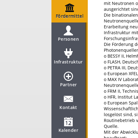
mit Neutronen 
ausgerichtet sin
Die binationale
Fördermittel
Neutronenquelle
Erarbeitung neu
Infrastruktur mi
Forschungsinfras
Personen
Die Förderung d
Photonenquelle
o BESSY II, Helm
Infrastruktur
o FLASH, Deutsc
o PETRA III, De
o European XFEL
o MAX IV Labora
Partner
Neutronenquell
o FRM II, Techn
o HFR, Institut 
o European Spall
Kontakt
Wissenschaftlic
losgelöst sind,
Routinebetrieb 
Quelle.
Kalender
Mit der Abwickl
beauftragt: