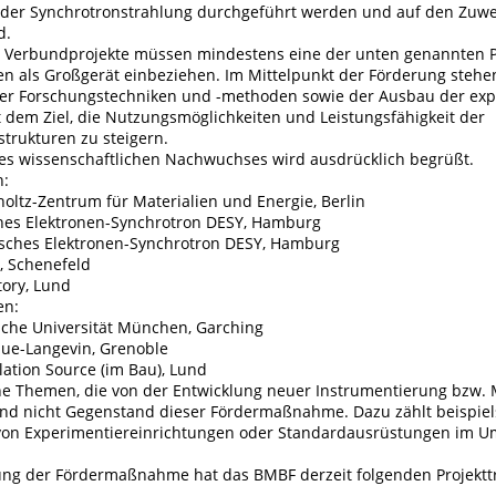
oder Synchrotronstrahlung durchgeführt werden und auf den Zu
d.
n Verbundprojekte müssen mindestens eine der unten genannten 
n als Großgerät einbeziehen. Im Mittelpunkt der Förderung stehe
er Forschungstechniken und -methoden sowie der Ausbau der exp
t dem Ziel, die Nutzungsmöglichkeiten und Leistungsfähigkeit der
trukturen zu steigern.
es wissenschaftlichen Nachwuchses wird ausdrücklich begrüßt.
n:
holtz-Zentrum für Materialien und Energie, Berlin
hes Elektronen-Synchrotron DESY, Hamburg
utsches Elektronen-Synchrotron DESY, Hamburg
, Schenefeld
tory, Lund
en:
ische Universität München, Garching
Laue-Langevin, Grenoble
ation Source (im Bau), Lund
he Themen, die von der Entwicklung neuer Instrumentierung bzw.
 sind nicht Gegenstand dieser Fördermaßnahme. Dazu zählt beispie
von Experimentiereinrichtungen oder Standardausrüstungen im U
ung der Fördermaßnahme hat das BMBF derzeit folgenden Projekttr