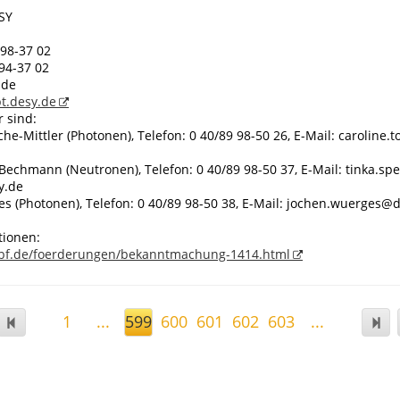
ESY
 98-37 02
 94-37 02
.de
pt.desy.de
 sind:
che-Mittler (Photonen), Telefon: 0 40/89 98-50 26, E-Mail: caroline.t
Bechmann (Neutronen), Telefon: 0 40/89 98-50 37, E-Mail: tinka.spe
y.de
s (Photonen), Telefon: 0 40/89 98-50 38, E-Mail: jochen.wuerges@
tionen:
bf.de/foerderungen/bekanntmachung-1414.html
1
...
599
600
601
602
603
...