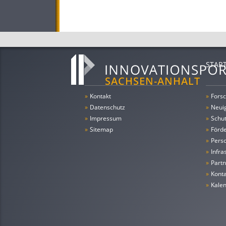
STAR
»
Kontakt
»
Forsc
»
Datenschutz
»
Neui
»
Impressum
»
Schu
»
Sitemap
»
Förde
»
Pers
»
Infra
»
Partn
»
Konta
»
Kale