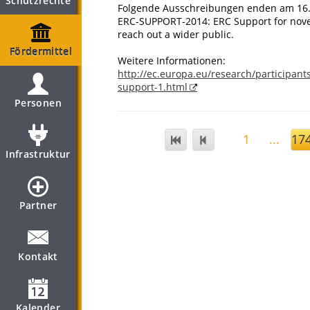
Schutzrechte
Folgende Ausschreibungen enden am 16
ERC-SUPPORT-2014: ERC Support for novel
reach out a wider public.
Fördermittel
Weitere Informationen:
http://ec.europa.eu/research/participant
support-1.html
Personen
1
...
17
Infrastruktur
Partner
Kontakt
Kalender