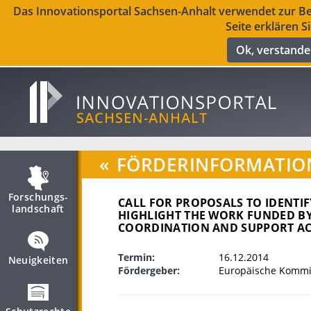
Das Innovationsportal Sachsen-Anhalt verwendet zur Ber
Seite erklären S
Ok, verstand
«
FÖRDERINFORMATIO
Forschungs­
CALL FOR PROPOSALS TO IDENTI
landschaft
HIGHLIGHT THE WORK FUNDED BY 
COORDINATION AND SUPPORT A
Termin:
16.12.2014
Neuigkeiten
Fördergeber:
Europäische Kommis