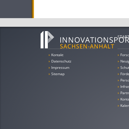
STAR
»
Kontakt
»
Forsc
»
Datenschutz
»
Neui
»
Impressum
»
Schu
»
Sitemap
»
Förde
»
Pers
»
Infra
»
Partn
»
Konta
»
Kale