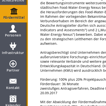
Schutzrechte
die Bewertungsinstrumente weiterzuentwi
städtischen Food-Water-Energy Nexus be
die Herausforderungen des Food-Water-E
Im Rahmen der vorliegenden Bekanntma
Fördermittel
Verbundvorhaben im Bereich der angewa
Deutsche Antragsteller dürfen sich aussc
Indicators and Assessments") und 2 (,,M
Water-Energy Nexus") bewerben. Dabei we
Personen
zu den strategischen Leitthemen der For
aufweisen.
Antragsberechtigt sind Unternehmen der
Infrastruktur
außeruniversitäre Forschungs¬einricht
sowie relevante Verbände und weitere ge
Entwicklungskapazität in Deutschland. Di
Partner
Unternehmen (KMU) wird ausdrücklich b
Förderung: 100% plus 20% Projektpausch
Förderdauer: 36 Monate
Kontakt
zweistufiges Antragsverfahren, Deadline 
20.09.2017
Mit der Abwicklung der Fördermaßnahme i
Kalender