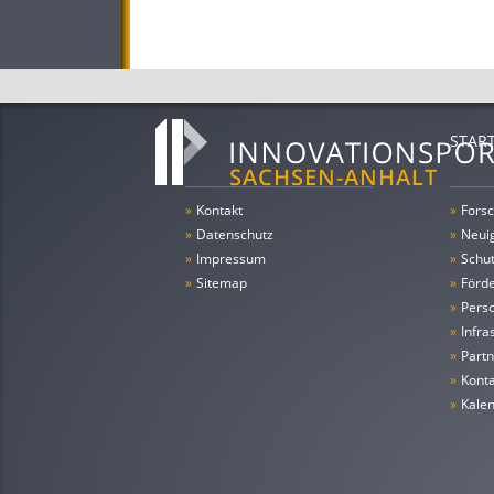
STAR
»
Kontakt
»
Forsc
»
Datenschutz
»
Neui
»
Impressum
»
Schu
»
Sitemap
»
Förde
»
Pers
»
Infra
»
Partn
»
Konta
»
Kale