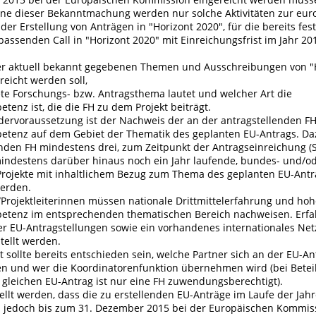
nne dieser Bekanntmachung werden nur solche Aktivitäten zur eur
er Erstellung von Anträgen in "Horizont 2020", für die bereits fest
passenden Call in "Horizont 2020" mit Einreichungsfrist im Jahr 2
r aktuell bekannt gegebenen Themen und Ausschreibungen von "
reicht werden soll,
ete Forschungs- bzw. Antragsthema lautet und welcher Art die
enz ist, die die FH zu dem Projekt beiträgt.
rdervoraussetzung ist der Nachweis der an der antragstellenden 
tenz auf dem Gebiet der Thematik des geplanten EU-Antrags. D
nden FH mindestens drei, zum Zeitpunkt der Antragseinreichung (S
indestens darüber hinaus noch ein Jahr laufende, bundes- und/od
-Projekte mit inhaltlichem Bezug zum Thema des geplanten EU-Ant
erden.
r/Projektleiterinnen müssen nationale Drittmittelerfahrung und ho
etenz im entsprechenden thematischen Bereich nachweisen. Erf
er EU-Antragstellungen sowie ein vorhandenes internationales N
tellt werden.
 sollte bereits entschieden sein, welche Partner sich an der EU-An
en und wer die Koordinatorenfunktion übernehmen wird (bei Betei
gleichen EU-Antrag ist nur eine FH zuwendungsberechtigt).
llt werden, dass die zu erstellenden EU-Anträge im Laufe der Jah
s jedoch bis zum 31. Dezember 2015 bei der Europäischen Kommis