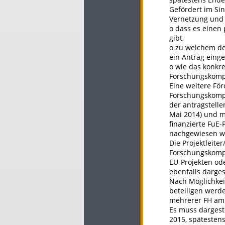
Gefördert im Si
Vernetzung und d
o dass es einen 
gibt,
o zu welchem de
ein Antrag einge
o wie das konkr
Forschungskompet
Eine weitere Fö
Forschungskompe
der antragstelle
Mai 2014) und m
finanzierte FuE
nachgewiesen w
Die Projektleite
Forschungskomp
EU-Projekten od
ebenfalls darges
Nach Möglichkeit
beteiligen werd
mehrerer FH am 
Es muss dargeste
2015, spätesten