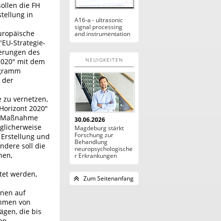
ollen die FH
tellung in
A16-a - ultrasonic
signal processing
europäische
and instrumentation
EU-Strategie-
derungen des
NEUIGKEITEN
2020" mit dem
ogramm
 der
 zu vernetzen,
Horizont 2020"
er Maßnahme
30.06.2026
öglicherweise
Magdeburg stärkt
Forschung zur
 Erstellung und
Behandlung
ndere soll die
neuropsychologische
nen,
r Erkrankungen
tet werden,
Zum Seitenanfang
nnen auf
ahmen von
gen, die bis
en.