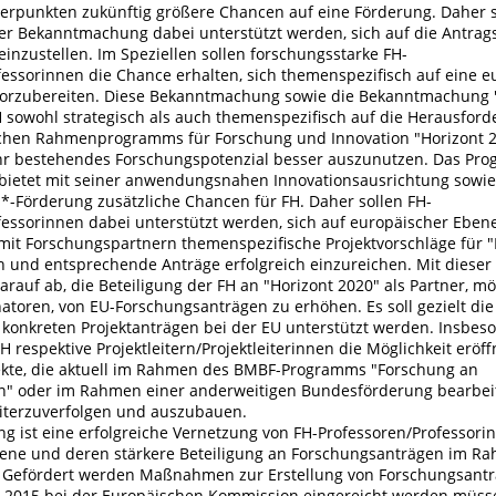
rpunkten zukünftig größere Chancen auf eine Förderung. Daher s
r Bekanntmachung dabei unterstützt werden, sich auf die Antrags
einzustellen. Im Speziellen sollen forschungsstarke FH-
fessorinnen die Chance erhalten, sich themenspezifisch auf eine 
vorzubereiten. Diese Bekanntmachung sowie die Bekanntmachung "
FH sowohl strategisch als auch themenspezifisch auf die Herausfor
chen Rahmenprogramms für Forschung und Innovation "Horizont 
, ihr bestehendes Forschungspotenzial besser auszunutzen. Das Pr
 bietet mit seiner anwendungsnahen Innovationsausrichtung sowie
*-Förderung zusätzliche Chancen für FH. Daher sollen FH-
fessorinnen dabei unterstützt werden, sich auf europäischer Ebene
t Forschungspartnern themenspezifische Projektvorschläge für "
en und entsprechende Anträge erfolgreich einzureichen. Mit dies
arauf ab, die Beteiligung der FH an "Horizont 2020" als Partner, m
atoren, von EU-Forschungsanträgen zu erhöhen. Es soll gezielt die
konkreten Projektanträgen bei der EU unterstützt werden. Insbeso
 respektive Projektleitern/Projektleiterinnen die Möglichkeit eröff
kte, die aktuell im Rahmen des BMBF-Programms "Forschung an
" oder im Rahmen einer anderweitigen Bundesförderung bearbei
eiterzuverfolgen und auszubauen.
ng ist eine erfolgreiche Vernetzung von FH-Professoren/Professori
ene und deren stärkere Beteiligung an Forschungsanträgen im R
. Gefördert werden Maßnahmen zur Erstellung von Forschungsanträ
 2015 bei der Europäischen Kommission eingereicht werden müss