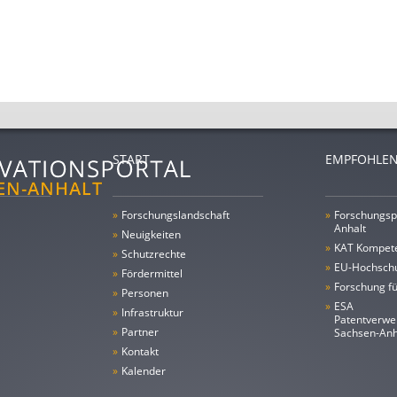
START
EMPFOHLEN
»
Forschungs­landschaft
»
Forschungsp
Anhalt
»
Neuigkeiten
»
KAT Kompet
»
Schutzrechte
»
EU-Hochschu
»
Fördermittel
»
Forschung fü
»
Personen
»
ESA
»
Infrastruktur
Patentverwe
»
Partner
Sachsen-An
»
Kontakt
»
Kalender