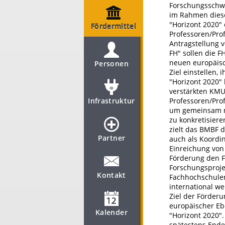
Forschungsschwe
im Rahmen diese
"Horizont 2020" 
Fördermittel
Professoren/Pro
Antragstellung 
FH" sollen die 
neuen europäis
Personen
Ziel einstellen
"Horizont 2020"
verstärkten KMU
Infrastruktur
Professoren/Pro
um gemeinsam mi
zu konkretisier
zielt das BMBF d
Partner
auch als Koordin
Einreichung von 
Förderung den FH
Forschungsproje
Kontakt
Fachhochschulen
international w
Ziel der Förderu
europäischer Eb
Kalender
"Horizont 2020"
spätestens Ende