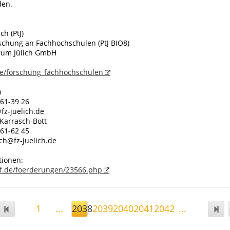
den.
ch (PtJ)
schung an Fachhochschulen (PtJ BIO8)
rum Jülich GmbH
de/forschung_fachhochschulen
n
/61-39 26
@fz-juelich.de
 Karrasch-Bott
/61-62 45
ch@fz-juelich.de
tionen:
f.de/foerderungen/23566.php
1
...
2038
2039
2040
2041
2042
...