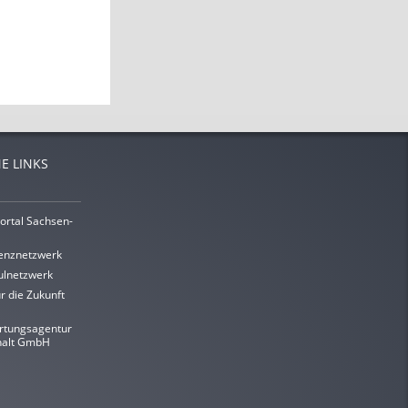
E LINKS
ortal Sachsen-
enznetzwerk
lnetzwerk
r die Zukunft
rtungsagentur
halt GmbH