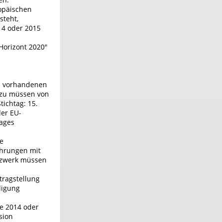
opäischen
steht,
014 oder 2015
Horizont 2020"
FH vorhandenen
azu müssen von
tichtag: 15.
er EU-
rages
he
ahrungen mit
etzwerk müssen
tragstellung
ligung
re 2014 oder
sion