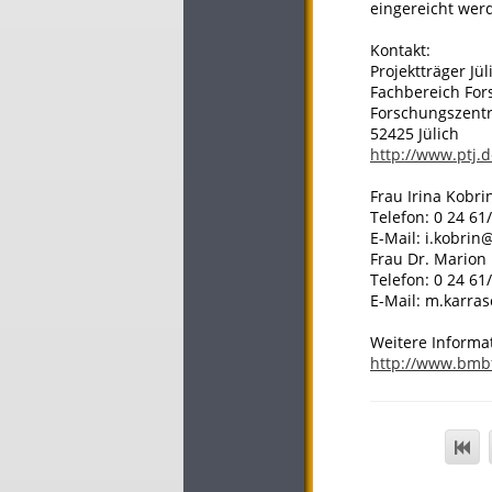
eingereicht wer
Kontakt:
Projektträger Jüli
Fachbereich For
Forschungszent
52425 Jülich
http://www.ptj.
Frau Irina Kobri
Telefon: 0 24 61
E-Mail: i.kobrin
Frau Dr. Marion
Telefon: 0 24 61
E-Mail: m.karras
Weitere Informa
http://www.bmb