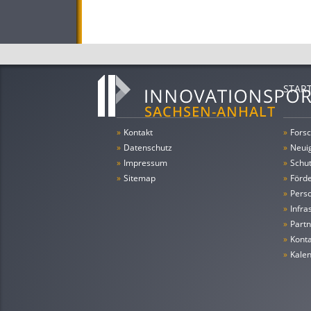
STAR
»
Kontakt
»
Forsc
»
Datenschutz
»
Neui
»
Impressum
»
Schu
»
Sitemap
»
Förde
»
Pers
»
Infra
»
Partn
»
Konta
»
Kale