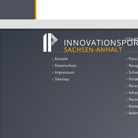
STAR
»
Kontakt
»
Forsc
»
Datenschutz
»
Neui
»
Impressum
»
Schu
»
Sitemap
»
Förde
»
Pers
»
Infra
»
Partn
»
Konta
»
Kale