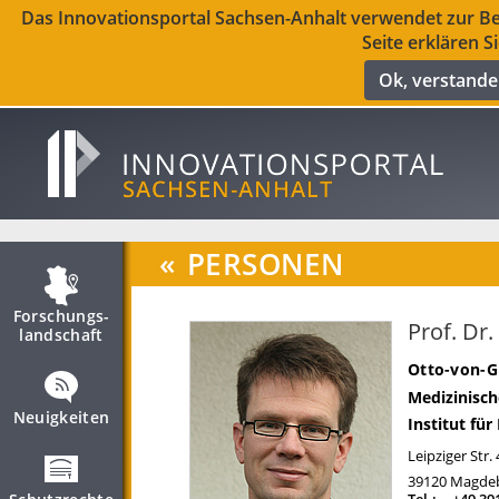
Das Innovationsportal Sachsen-Anhalt verwendet zur Ber
Seite erklären S
Ok, verstand
«
PERSONEN
Forschungs­
Prof. Dr
landschaft
Otto-von-G
Medizinisch
Neuigkeiten
Institut fü
Leipziger Str.
39120
Magde