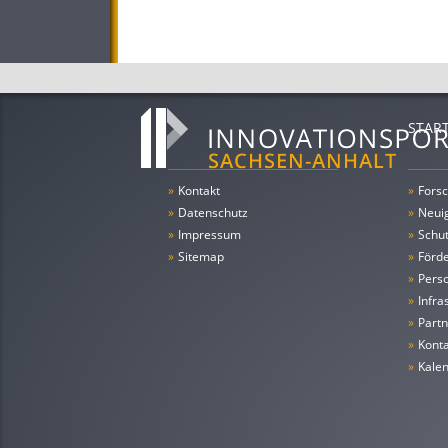
STAR
»
Kontakt
»
Forsc
»
Datenschutz
»
Neui
»
Impressum
»
Schu
»
Sitemap
»
Förde
»
Pers
»
Infra
»
Partn
»
Konta
»
Kale