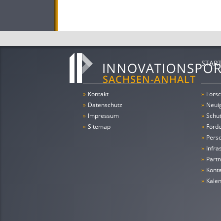
STAR
»
Kontakt
»
Forsc
»
Datenschutz
»
Neui
»
Impressum
»
Schu
»
Sitemap
»
Förde
»
Pers
»
Infra
»
Partn
»
Konta
»
Kale