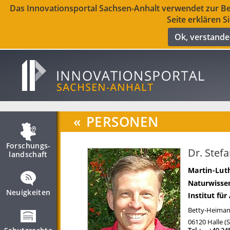
Das Innovationsportal Sachsen-Anhalt verwendet zur Ber
Seite erklären S
Ok, verstand
«
PERSONEN
Forschungs­
Dr. Stefa
landschaft
Martin-Luth
Naturwissen
Neuigkeiten
Institut fü
Betty-Heimann
06120
Halle (