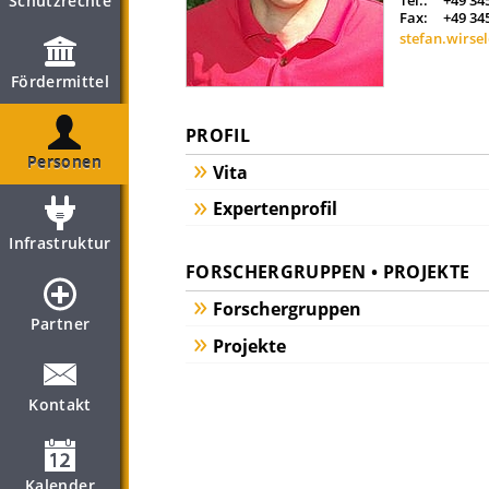
Schutzrechte
Tel.:
+49 34
Fax:
+49 34
stefan.wirse
Fördermittel
PROFIL
Personen
Vita
Expertenprofil
Infrastruktur
FORSCHERGRUPPEN • PROJEKTE
Forschergruppen
Partner
Projekte
Kontakt
Kalender