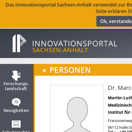
Das Innovationsportal Sachsen-Anhalt verwendet zur Ber
Seite erklären S
Ok, verstand
«
PERSONEN
Forschungs­
Dr. Mar
landschaft
Martin-Luth
Medizinisch
Neuigkeiten
Institut fü
Franzosenwe
06112
Halle (
Tel.:
+49 34