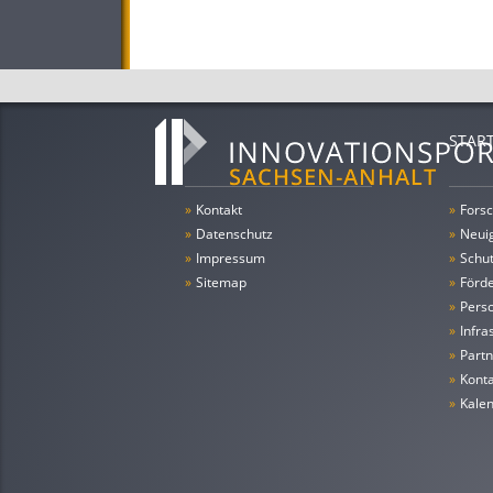
STAR
»
Kontakt
»
Forsc
»
Datenschutz
»
Neui
»
Impressum
»
Schu
»
Sitemap
»
Förde
»
Pers
»
Infra
»
Partn
»
Konta
»
Kale