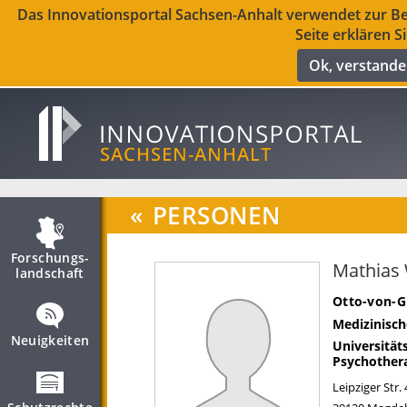
Das Innovationsportal Sachsen-Anhalt verwendet zur Ber
Seite erklären S
Ok, verstand
«
PERSONEN
Forschungs­
Mathias
landschaft
Otto-von-G
Medizinisch
Neuigkeiten
Universität
Psychother
Leipziger Str.