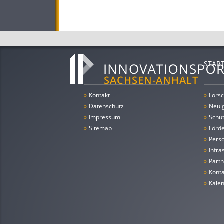
STAR
»
Kontakt
»
Forsc
»
Datenschutz
»
Neui
»
Impressum
»
Schu
»
Sitemap
»
Förde
»
Pers
»
Infra
»
Partn
»
Konta
»
Kale