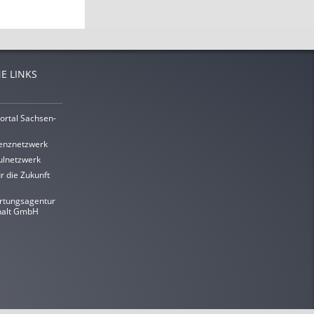
E LINKS
ortal Sachsen-
enznetzwerk
lnetzwerk
r die Zukunft
rtungsagentur
halt GmbH