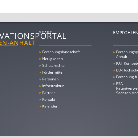
START
EMPFOHLEN
»
Forschungs­landschaft
»
Forschungsp
Anhalt
»
Neuigkeiten
»
KAT Kompet
»
Schutzrechte
»
EU-Hochschu
»
Fördermittel
»
Forschung fü
»
Personen
»
ESA
»
Infrastruktur
Patentverwe
»
Partner
Sachsen-An
»
Kontakt
»
Kalender