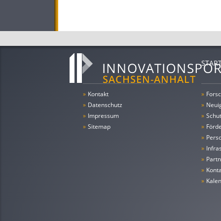
STAR
»
Kontakt
»
Forsc
»
Datenschutz
»
Neui
»
Impressum
»
Schu
»
Sitemap
»
Förde
»
Pers
»
Infra
»
Partn
»
Konta
»
Kale