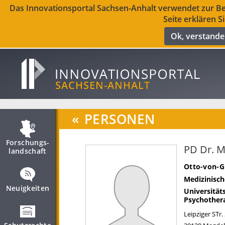
Das Innovationsportal Sachsen-Anhalt verwendet zur Ber
Seite erklären S
Ok, verstand
«
PERSONEN
Forschungs­
PD Dr. M
landschaft
Otto-von-G
Medizinisch
Neuigkeiten
Universität
Psychother
Leipziger STr.