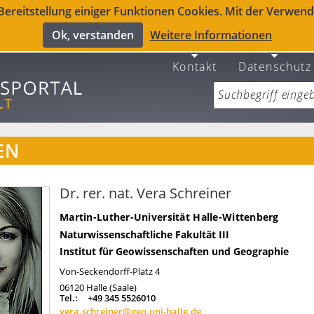
reitstellung einiger Funktionen Cookies. Mit der Verwendu
Ok, verstanden
Weitere Informationen
Kontakt
Datenschutz
EN
Dr. rer. nat. Vera Schreiner
Martin-Luther-Universität Halle-Wittenberg
Naturwissenschaftliche Fakultät III
Institut für Geowissenschaften und Geographie
Von-Seckendorff-Platz 4
06120
Halle (Saale)
Tel.:
+49 345 5526010
vera.schreiner@geo.uni-halle.de