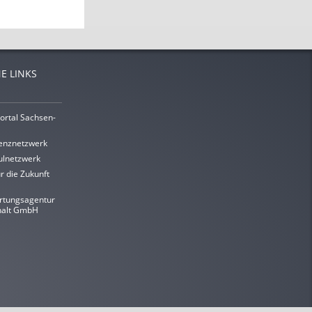
E LINKS
ortal Sachsen-
enznetzwerk
lnetzwerk
r die Zukunft
rtungsagentur
halt GmbH