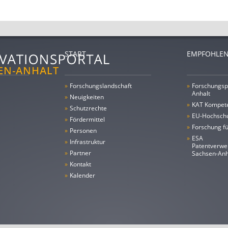
START
EMPFOHLEN
»
Forschungs­landschaft
»
Forschungsp
Anhalt
»
Neuigkeiten
»
KAT Kompet
»
Schutzrechte
»
EU-Hochschu
»
Fördermittel
»
Forschung fü
»
Personen
»
ESA
»
Infrastruktur
Patentverwe
»
Partner
Sachsen-An
»
Kontakt
»
Kalender