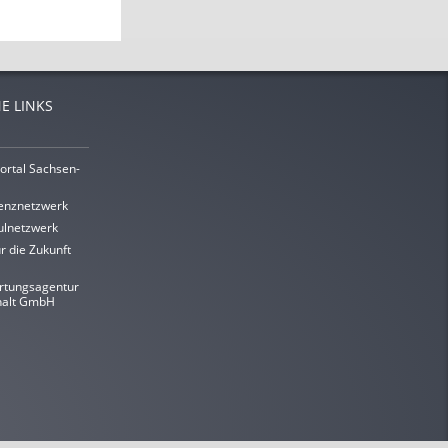
E LINKS
ortal Sachsen-
enznetzwerk
lnetzwerk
r die Zukunft
rtungsagentur
halt GmbH