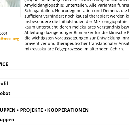
Amyloidangiopathie) unterteilen. Alle Varianten führe
Schlaganfällen, Neurodegeneration und Demenz, die 
suffizient verhindert noch kausal therapiert werden 
Insbesondere die Initialstadien der Mikroangiopathie 
kaum untersucht, deren molekulares Verständnis bzw
Ableitung dazugehöriger Biomarker für die klinische P
15001
die wichtigsten Voraussetzungen zur Entwicklung inn
er@med.ovg
präventiver und therapeutischer translationaler Ansä
mikrovaskuläre Folgeprozesse im alternden Gehirn.
VICE
ofil
gebot
PPEN • PROJEKTE • KOOPERATIONEN
ruppen