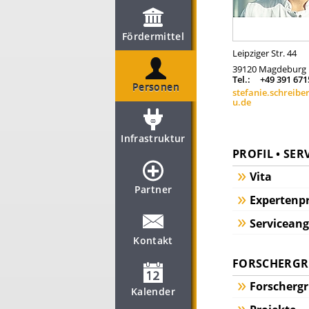
Fördermittel
Leipziger Str. 44
39120
Magdeburg
Tel.:
+49 391 67
Personen
stefanie.schreib
u.de
Infrastruktur
PROFIL • SER
Vita
Partner
Expertenpr
Servicean
Kontakt
FORSCHERGRU
Forscherg
Kalender