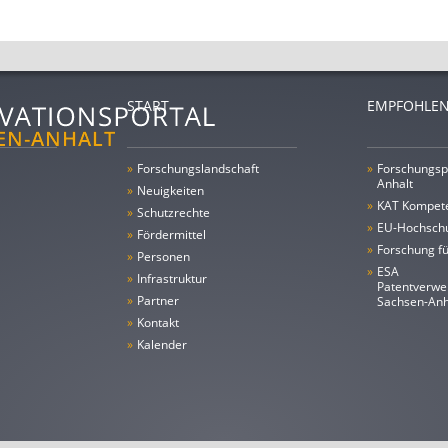
START
EMPFOHLEN
»
Forschungs­landschaft
»
Forschungsp
Anhalt
»
Neuigkeiten
»
KAT Kompet
»
Schutzrechte
»
EU-Hochschu
»
Fördermittel
»
Forschung fü
»
Personen
»
ESA
»
Infrastruktur
Patentverwe
»
Partner
Sachsen-An
»
Kontakt
»
Kalender