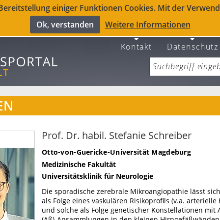
reitstellung einiger Funktionen Cookies. Mit der Verwendu
Ok, verstanden
Weitere Informationen
Kontakt
Datenschutz
EN
Prof. Dr. habil. Stefanie Schreiber
Otto-von-Guericke-Universität Magdeburg
Medizinische Fakultät
Universitätsklinik für Neurologie
Die sporadische zerebrale Mikroangiopathie lässt sich
als Folge eines vaskulären Risikoprofils (v.a. arterielle
und solche als Folge genetischer Konstellationen mit
(Aß)-Ansammlungen in den kleinen Hirngefäßwänden 