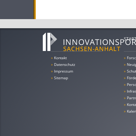
STAR
»
Kontakt
»
Forsc
»
Datenschutz
»
Neui
»
Impressum
»
Schu
»
Sitemap
»
Förde
»
Pers
»
Infra
»
Partn
»
Konta
»
Kale