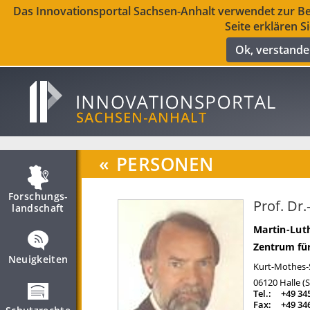
Das Innovationsportal Sachsen-Anhalt verwendet zur Ber
Seite erklären S
Ok, verstand
«
PERSONEN
Forschungs­
Prof. Dr
landschaft
Martin-Luth
Zentrum für
Neuigkeiten
Kurt-Mothes-S
06120
Halle (
Tel.:
+49 34
Fax:
+49 34