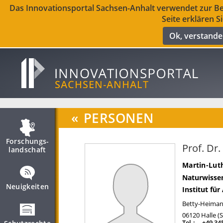
Das Innovationsportal Sachsen-Anhalt verwendet zur Ber
Seite erklären S
Ok, verstand
«
PERSONEN
Forschungs­
Prof. Dr
landschaft
Martin-Luth
Naturwissen
Neuigkeiten
Institut fü
Betty-Heimann
06120
Halle (
Tel.:
+49 34