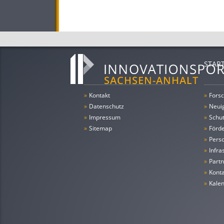
STAR
»
Kontakt
»
Forsc
»
Datenschutz
»
Neui
»
Impressum
»
Schu
»
Sitemap
»
Förde
»
Pers
»
Infra
»
Partn
»
Konta
»
Kale