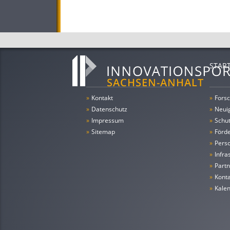
STAR
»
Kontakt
»
Forsc
»
Datenschutz
»
Neui
»
Impressum
»
Schu
»
Sitemap
»
Förde
»
Pers
»
Infra
»
Partn
»
Konta
»
Kale