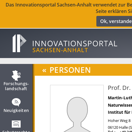
Das Innovationsportal Sachsen-Anhalt verwendet zur Ber
Seite erklären S
Ok, verstand
«
PERSONEN
Forschungs­
Prof. Dr
landschaft
Martin-Luth
Naturwissen
Neuigkeiten
Institut für
Hoher Weg 8
06120
Halle (