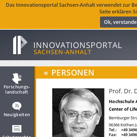
Das Innovationsportal Sachsen-Anhalt verwendet zur Ber
Seite erklären S
Ok, verstand
«
PERSONEN
Forschungs­
Prof. Dr. 
landschaft
Hochschule 
Center of Lif
Neuigkeiten
Bernburger Str
06366
Köthen (
Tel.:
+49 3496
Fax:
+49 3496