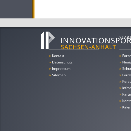
STAR
»
Kontakt
»
Forsc
»
Datenschutz
»
Neui
»
Impressum
»
Schu
»
Sitemap
»
Förde
»
Pers
»
Infra
»
Partn
»
Konta
»
Kale