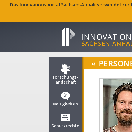
Das Innovationsportal Sachsen-Anhalt verwendet zur Be
«
PERSON
Forschungs­
landschaft
Neuigkeiten
Schutzrechte