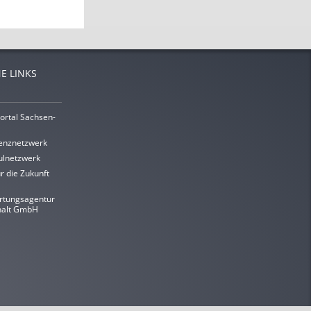
E LINKS
ortal Sachsen-
enznetzwerk
lnetzwerk
r die Zukunft
rtungsagentur
halt GmbH