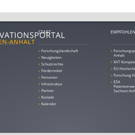
START
EMPFOHLEN
»
Forschungs­landschaft
»
Forschungsp
Anhalt
»
Neuigkeiten
»
KAT Kompet
»
Schutzrechte
»
EU-Hochschu
»
Fördermittel
»
Forschung fü
»
Personen
»
ESA
»
Infrastruktur
Patentverwe
»
Partner
Sachsen-An
»
Kontakt
»
Kalender