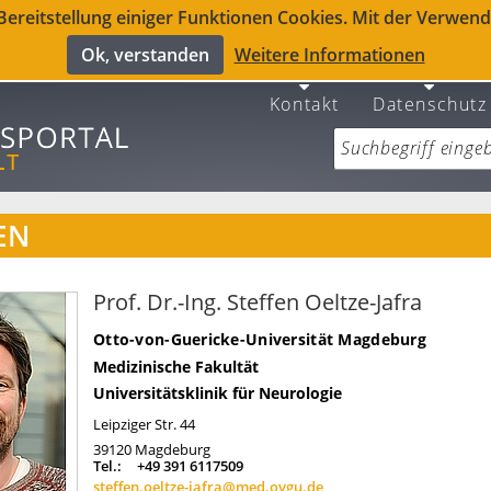
reitstellung einiger Funktionen Cookies. Mit der Verwendu
Ok, verstanden
Weitere Informationen
Kontakt
Datenschutz
EN
Prof. Dr.-Ing. Steffen Oeltze-Jafra
Otto-von-Guericke-Universität Magdeburg
Medizinische Fakultät
Universitätsklinik für Neurologie
Leipziger Str. 44
39120
Magdeburg
Tel.:
+49 391 6117509
steffen.oeltze-jafra@med.ovgu.de