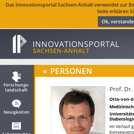
Das Innovationsportal Sachsen-Anhalt verwendet zur Ber
Seite erklären S
Ok, verstand
«
PERSONEN
Forschungs­
Prof. Dr.
landschaft
Otto-von-G
Medizinisch
Neuigkeiten
Universität
Diabetologi
Im Verlauf 
Konsequenz