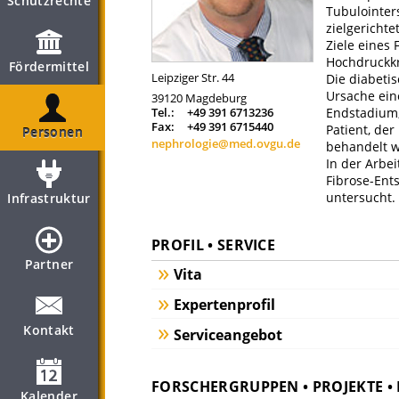
Schutzrechte
Tubulointer
zielgerichte
Ziele eines
Hochdruckkr
Fördermittel
Leipziger Str. 44
Die diabetis
Ursache ein
39120
Magdeburg
Tel.:
+49 391 6713236
Endstadium, 
Fax:
+49 391 6715440
Patient, de
Personen
nephrologie@med.ovgu.de
behandelt w
In der Arb
Fibrose-Ent
untersucht.
Infrastruktur
PROFIL • SERVICE
Partner
Vita
Expertenprofil
Kontakt
Serviceangebot
FORSCHERGRUPPEN • PROJEKTE 
Kalender