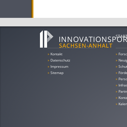
STAR
»
Kontakt
»
Forsc
»
Datenschutz
»
Neui
»
Impressum
»
Schu
»
Sitemap
»
Förde
»
Pers
»
Infra
»
Partn
»
Konta
»
Kale