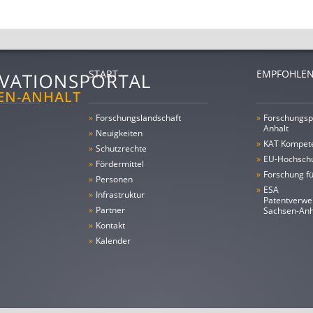
START
EMPFOHLEN
»
Forschungs­landschaft
»
Forschungsp
Anhalt
»
Neuigkeiten
»
KAT Kompet
»
Schutzrechte
»
EU-Hochschu
»
Fördermittel
»
Forschung fü
»
Personen
»
ESA
»
Infrastruktur
Patentverwe
»
Partner
Sachsen-An
»
Kontakt
»
Kalender