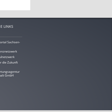
E LINKS
ortal Sachsen-
enznetzwerk
lnetzwerk
r die Zukunft
rtungsagentur
halt GmbH