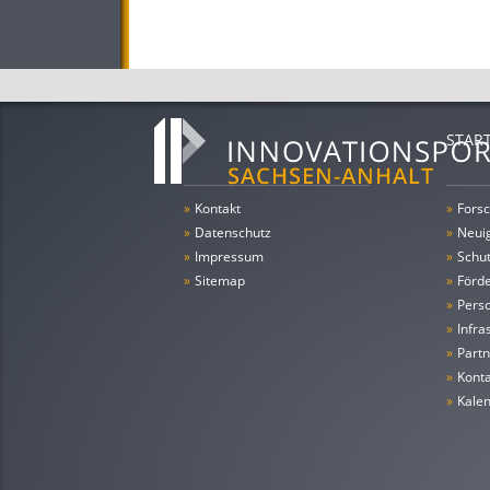
STAR
»
Kontakt
»
Forsc
»
Datenschutz
»
Neui
»
Impressum
»
Schu
»
Sitemap
»
Förde
»
Pers
»
Infra
»
Partn
»
Konta
»
Kale