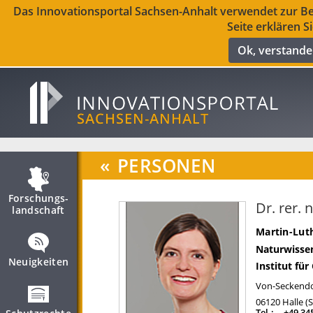
Das Innovationsportal Sachsen-Anhalt verwendet zur Ber
Seite erklären S
Ok, verstand
«
PERSONEN
Forschungs­
Dr. rer. 
landschaft
Martin-Luth
Naturwissen
Neuigkeiten
Institut fü
Von-Seckendor
06120
Halle (
Tel.:
+49 34