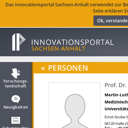
Das Innovationsportal Sachsen-Anhalt verwendet zur Ber
Seite erklären S
Ok, verstand
«
PERSONEN
Forschungs­
Prof. Dr
landschaft
Martin-Luth
Medizinisch
Neuigkeiten
Universität
Ernst-Grube-S
06120
Halle (