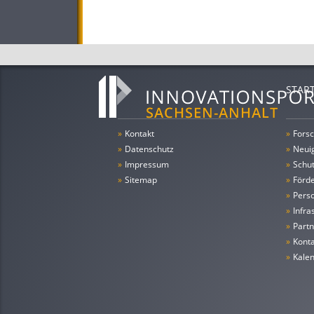
STAR
»
Kontakt
»
Forsc
»
Datenschutz
»
Neui
»
Impressum
»
Schu
»
Sitemap
»
Förde
»
Pers
»
Infra
»
Partn
»
Konta
»
Kale