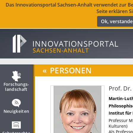
Das Innovationsportal Sachsen-Anhalt verwendet zur Ber
Seite erklären S
Ok, verstand
«
PERSONEN
Forschungs­
Prof. Dr.
landschaft
Martin-Luth
Philosophis
Neuigkeiten
Institut fü
Professur M
Kulturen)
Als Professo