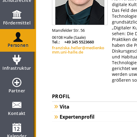
Schutzrechte
digitale Kul
Das Feld der
Technologie
grundsätzli
Fördermittel
„Digitaler K
Mansfelder Str. 56
sehen: Die D
06108
Halle (Saale)
Praktiken d
Tel.:
+49 345 5523660
haben die P
Personen
franziska.heller@medienko
Diskursgesc
mm.uni-halle.de
und Habitua
Technologie
Infrastruktur
gerichtet w
werden usw.
größeren so
Partner
PROFIL
Vita
Kontakt
Expertenprofil
Kalender