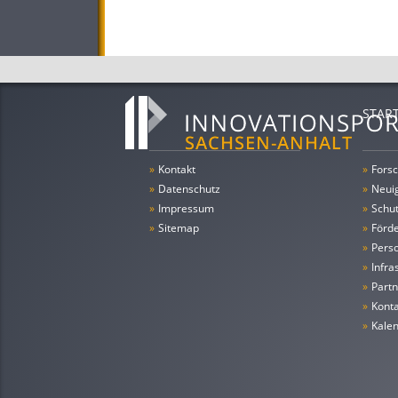
STAR
»
Kontakt
»
Forsc
»
Datenschutz
»
Neui
»
Impressum
»
Schu
»
Sitemap
»
Förde
»
Pers
»
Infra
»
Partn
»
Konta
»
Kale