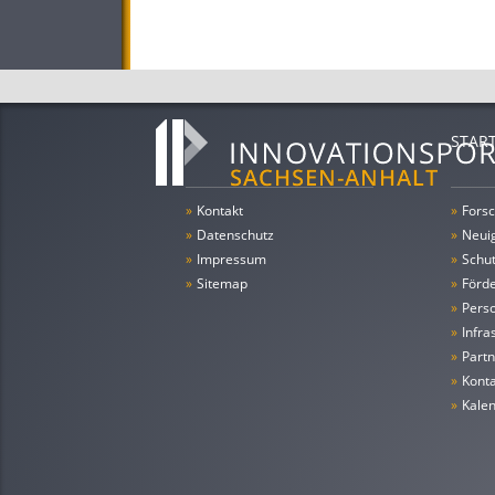
STAR
»
Kontakt
»
Forsc
»
Datenschutz
»
Neui
»
Impressum
»
Schu
»
Sitemap
»
Förde
»
Pers
»
Infra
»
Partn
»
Konta
»
Kale