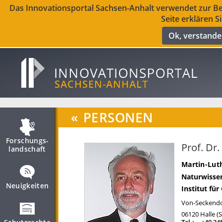
Das Innovationsportal Sachsen-Anhalt verwendet zur Ber
Seite erklären S
Ok, verstand
«
PERSONEN
Forschungs­
Prof. Dr
landschaft
Martin-Luth
Naturwissen
Neuigkeiten
Institut fü
Von-Seckendor
06120
Halle (