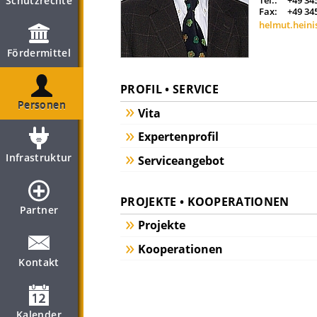
Schutzrechte
Tel.:
+49 34
Fax:
+49 34
helmut.heini
Fördermittel
PROFIL • SERVICE
Personen
Vita
Expertenprofil
Infrastruktur
Serviceangebot
PROJEKTE • KOOPERATIONEN
Partner
Projekte
Kooperationen
Kontakt
Kalender