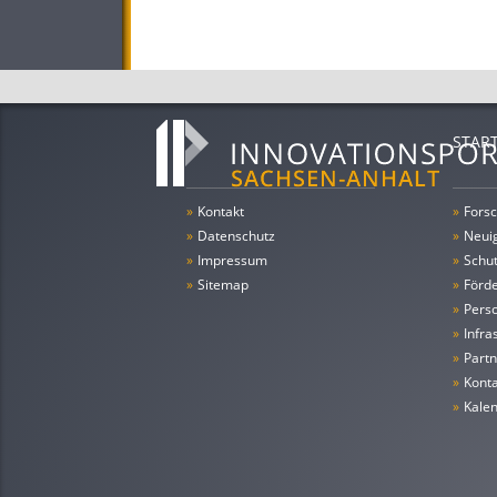
STAR
»
Kontakt
»
Forsc
»
Datenschutz
»
Neui
»
Impressum
»
Schu
»
Sitemap
»
Förde
»
Pers
»
Infra
»
Partn
»
Konta
»
Kale