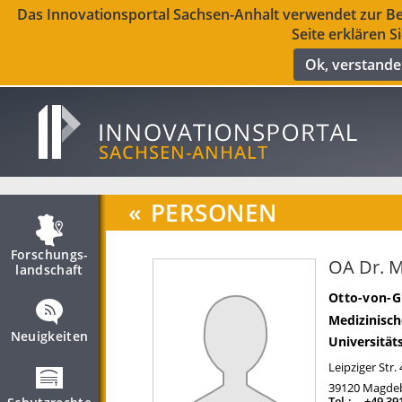
Das Innovationsportal Sachsen-Anhalt verwendet zur Ber
Seite erklären S
Ok, verstand
«
PERSONEN
Forschungs­
OA Dr. M
landschaft
Otto-von-G
Medizinisch
Neuigkeiten
Universität
Leipziger Str.
39120
Magde
Tel.:
+49 39