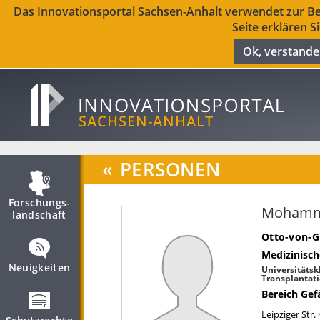
Das Innovationsportal Sachsen-Anhalt verwendet zur Ber
Seite erklären S
Ok, verstand
«
PERSONEN
Forschungs­
Mohamm
landschaft
Otto-von-G
Medizinisch
Neuigkeiten
Universitätskl
Transplantati
Bereich Gef
Leipziger Str.