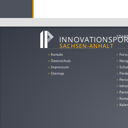
STAR
»
Kontakt
»
Forsc
»
Datenschutz
»
Neui
»
Impressum
»
Schu
»
Sitemap
»
Förde
»
Pers
»
Infra
»
Partn
»
Konta
»
Kale