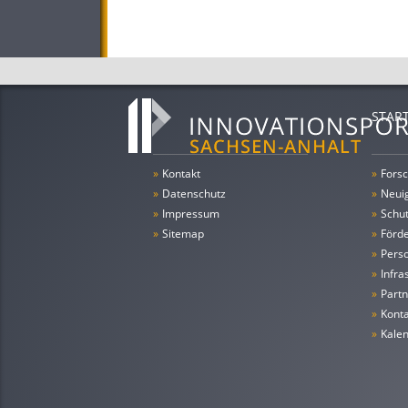
STAR
»
Kontakt
»
Forsc
»
Datenschutz
»
Neui
»
Impressum
»
Schu
»
Sitemap
»
Förde
»
Pers
»
Infra
»
Partn
»
Konta
»
Kale