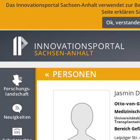
Das Innovationsportal Sachsen-Anhalt verwendet zur Ber
Seite erklären S
Ok, verstand
«
PERSONEN
Forschungs­
Jasmin D
landschaft
Otto-von-G
Medizinisch
Neuigkeiten
Universitätskl
Transplantati
Bereich Gef
Leipziger Str.