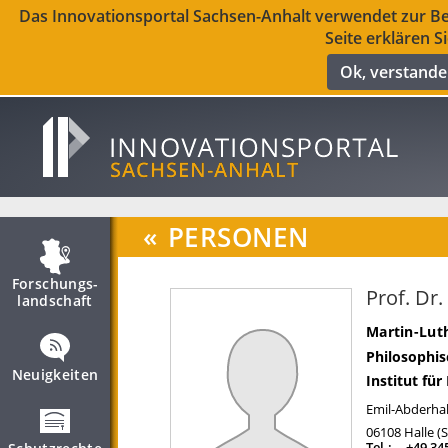
Das Innovationsportal Sachsen-Anhalt verwendet zur Ber
Seite erklären S
Ok, verstand
«
PERSONEN
Forschungs­
Prof. Dr.
landschaft
Martin-Luth
Philosophis
Neuigkeiten
Institut fü
Emil-Abderhal
06108
Halle (
Tel.:
+49 34