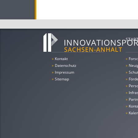
STAR
»
Kontakt
»
Forsc
»
Datenschutz
»
Neui
»
Impressum
»
Schu
»
Sitemap
»
Förde
»
Pers
»
Infra
»
Partn
»
Konta
»
Kale