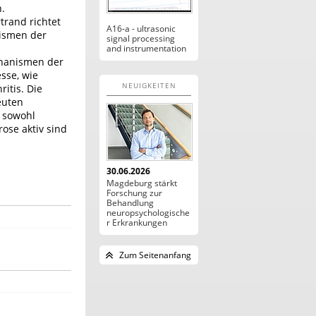
.
trand richtet
A16-a - ultrasonic
ismen der
signal processing
and instrumentation
chanismen der
sse, wie
NEUIGKEITEN
itis. Die
euten
 sowohl
ose aktiv sind
30.06.2026
Magdeburg stärkt
Forschung zur
Behandlung
neuropsychologische
r Erkrankungen
Zum Seitenanfang