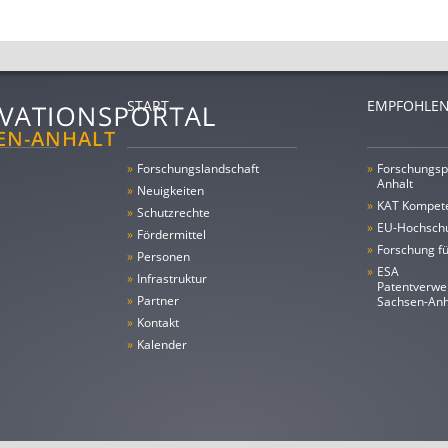
START
EMPFOHLEN
»
Forschungs­landschaft
»
Forschungsp
Anhalt
»
Neuigkeiten
»
KAT Kompet
»
Schutzrechte
»
EU-Hochschu
»
Fördermittel
»
Forschung fü
»
Personen
»
ESA
»
Infrastruktur
Patentverwe
»
Partner
Sachsen-An
»
Kontakt
»
Kalender