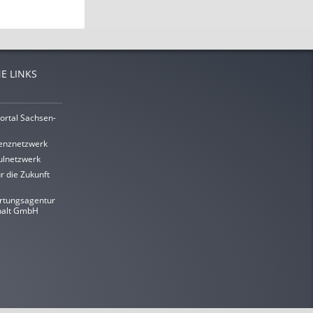
E LINKS
ortal Sachsen-
enznetzwerk
lnetzwerk
r die Zukunft
rtungsagentur
halt GmbH