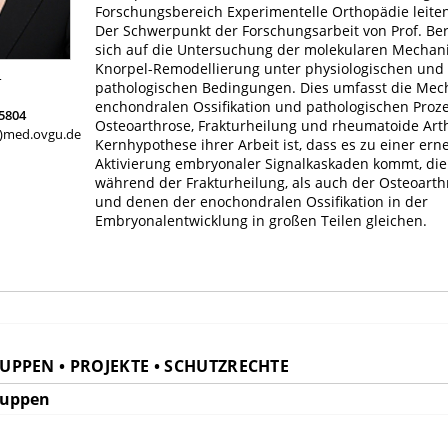
Forschungsbereich Experimentelle Orthopädie leiten
Der Schwerpunkt der Forschungsarbeit von Prof. Ber
sich auf die Untersuchung der molekularen Mechan
Knorpel-Remodellierung unter physiologischen und
4
pathologischen Bedingungen. Dies umfasst die Me
enchondralen Ossifikation und pathologischen Proze
15804
Osteoarthrose, Frakturheilung und rheumatoide Arthr
at)med.ovgu.de
Kernhypothese ihrer Arbeit ist, dass es zu einer ern
Aktivierung embryonaler Signalkaskaden kommt, die
während der Frakturheilung, als auch der Osteoarthr
und denen der enochondralen Ossifikation in der
Embryonalentwicklung in großen Teilen gleichen.
PPEN • PROJEKTE • SCHUTZRECHTE
ruppen