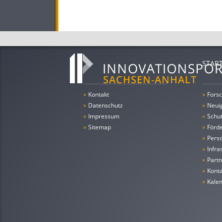
STAR
»
Kontakt
»
Forsc
»
Datenschutz
»
Neui
»
Impressum
»
Schu
»
Sitemap
»
Förde
»
Pers
»
Infra
»
Partn
»
Konta
»
Kale