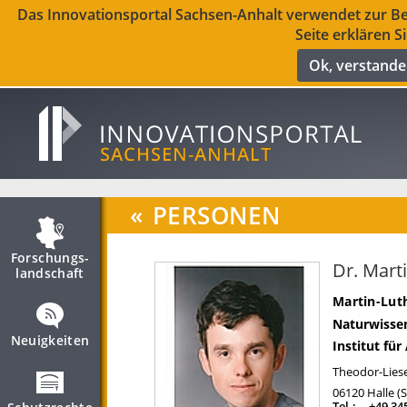
Das Innovationsportal Sachsen-Anhalt verwendet zur Ber
Seite erklären S
Ok, verstand
«
PERSONEN
Forschungs­
Dr. Mar
landschaft
Martin-Luth
Naturwissen
Neuigkeiten
Institut fü
Theodor-Liese
06120
Halle (
Tel.:
+49 34