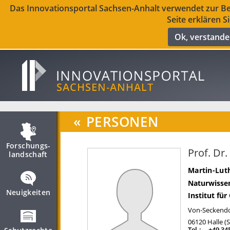
Das Innovationsportal Sachsen-Anhalt verwendet zur Ber
Seite erklären S
Ok, verstand
«
PERSONEN
Forschungs­
Prof. Dr
landschaft
Martin-Luth
Naturwissen
Neuigkeiten
Institut fü
Von-Seckendor
06120
Halle (
Tel.:
+49 34