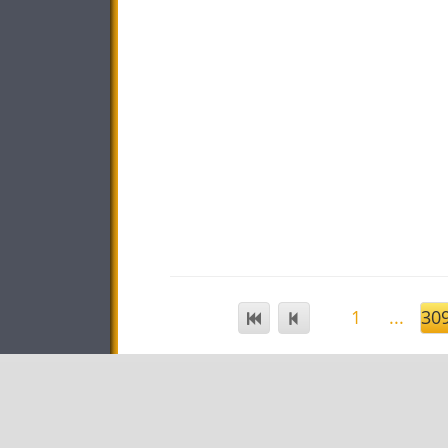
1
...
30
STAR