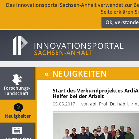
Das Innovationsportal Sachsen-Anhalt verwendet zur Ber
Seite erklären S
Ok, verstand
«
NEUIGKEITEN
Forschungs­
Start des Verbundprojektes ArdiA
landschaft
Helfer bei der Arbeit
05.05.2017
von
apl. Prof. Dr. habil. I
Neuigkeiten