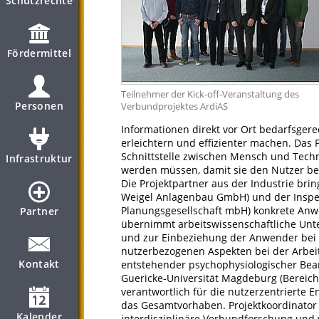
Schutzrechte
Fördermittel
Teilnehmer der Kick-off-Veranstaltung des
Personen
Verbundprojektes ArdiAS
Informationen direkt vor Ort bedarfsgere
erleichtern und effizienter machen. Das 
Schnittstelle zwischen Mensch und Techni
Infrastruktur
werden müssen, damit sie den Nutzer bei 
Die Projektpartner aus der Industrie bri
Weigel Anlagenbau GmbH) und der Inspe
Planungsgesellschaft mbH) konkrete An
Partner
übernimmt arbeitswissenschaftliche Unt
und zur Einbeziehung der Anwender bei 
nutzerbezogenen Aspekten bei der Arbei
Kontakt
entstehender psychophysiologischer Be
Guericke-Universität Magdeburg (Bereich 
verantwortlich für die nutzerzentrierte 
das Gesamtvorhaben. Projektkoordinator 
Kalender
interdisziplinäre Verbundforschung und