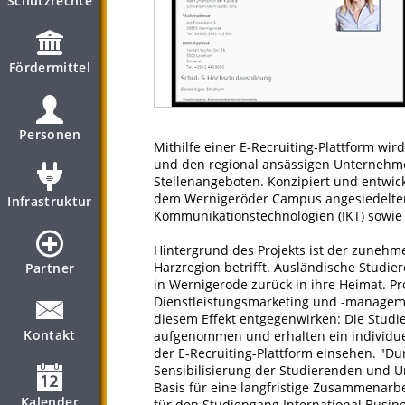
Schutzrechte
Fördermittel
Personen
Mithilfe einer E-Recruiting-Plattform wi
und den regional ansässigen Unternehmen
Stellenangeboten. Konzipiert und entwick
dem Wernigeröder Campus angesiedelte
Infrastruktur
Kommunikationstechnologien (IKT) sowi
Hintergrund des Projekts ist der zuneh
Harzregion betrifft. Ausländische Studi
Partner
in Wernigerode zurück in ihre Heimat. Pro
Dienstleistungsmarketing und -manage
diesem Effekt entgegenwirken: Die Studie
Kontakt
aufgenommen und erhalten ein individuel
der E-Recruiting-Plattform einsehen. "Du
Sensibilisierung der Studierenden und 
Basis für eine langfristige Zusammenarbei
Kalender
für den Studiengang International Busines