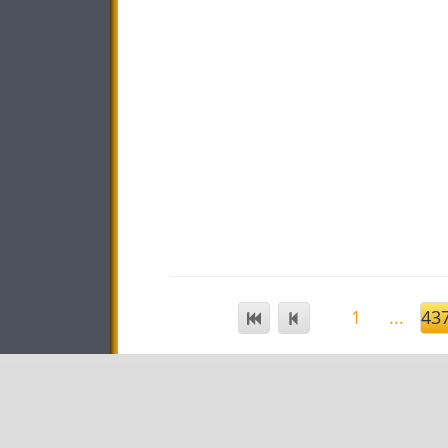
1
...
43
STAR