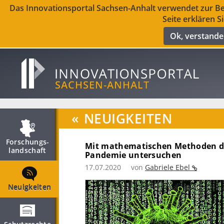
Das Innovationsportal Sachsen-Anhalt verwendet zur Ber
Seite erklären S
Ok, verstand
«
NEUIGKEITEN
Forschungs­
Mit mathematischen Methoden d
landschaft
Pandemie untersuchen
17.07.2020
von
Gabriele Ebel
Neuigkeiten