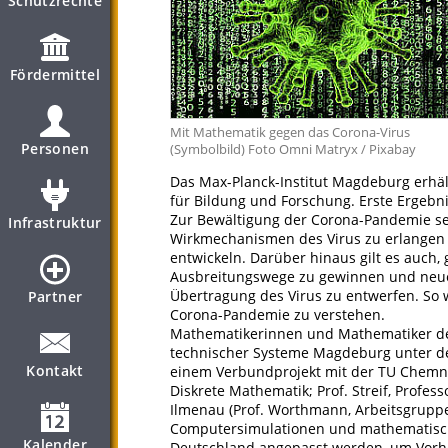
Schutzrechte
Fördermittel
Mit Mathematik gegen das Corona-Virus
Personen
(Symbolbild) Foto Omni Matryx / Pixabay
Das Max-Planck-Institut Magdeburg erhä
für Bildung und Forschung. Erste Ergebni
Zur Bewältigung der Corona-Pandemie set
Infrastruktur
Wirkmechanismen des Virus zu erlangen
entwickeln. Darüber hinaus gilt es auch
Ausbreitungswege zu gewinnen und neu
Übertragung des Virus zu entwerfen. So
Partner
Corona-Pandemie zu verstehen.
Mathematikerinnen und Mathematiker des
technischer Systeme Magdeburg unter der 
Kontakt
einem Verbundprojekt mit der TU Chemnit
Diskrete Mathematik; Prof. Streif, Profe
Ilmenau (Prof. Worthmann, Arbeitsgruppe 
Computersimulationen und mathematische 
Kalender
Deutschland angepasst werden, um Vorhe