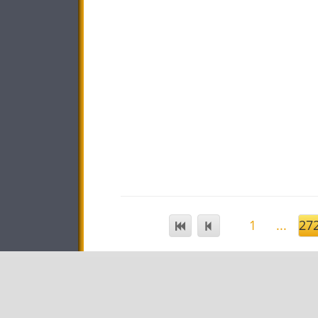
1
...
27
STAR