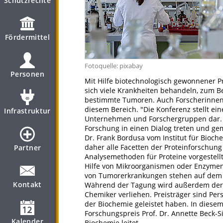
Schutzrechte
Fördermittel
Fotoquelle: pixabay
Personen
Mit Hilfe biotechnologisch gewonnener P
sich viele Krankheiten behandeln, zum 
bestimmte Tumoren. Auch Forscherinnen u
diesem Bereich. "Die Konferenz stellt ei
Infrastruktur
Unternehmen und Forschergruppen dar. Da
Forschung in einen Dialog treten und ge
Dr. Frank Bordusa vom Institut für Bioc
daher alle Facetten der Proteinforschung
Partner
Analysemethoden für Proteine vorgestell
Hilfe von Mikroorganismen oder Enzymen
von Tumorerkrankungen stehen auf dem
Kontakt
Während der Tagung wird außerdem der A
Chemiker verliehen. Preisträger sind Per
der Biochemie geleistet haben. In diesem
Forschungspreis Prof. Dr. Annette Beck-Sic
Kalender
Biochemie leitet.