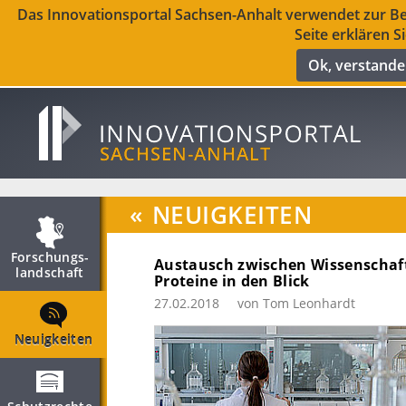
Das Innovationsportal Sachsen-Anhalt verwendet zur Ber
Seite erklären S
Ok, verstand
«
NEUIGKEITEN
Forschungs­
Austausch zwischen Wissenschaft
landschaft
Proteine in den Blick
27.02.2018
von Tom Leonhardt
Neuigkeiten