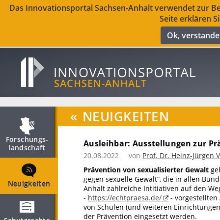
Das Innovationsportal Sachsen-Anhalt verwendet zur Ber
Seite erklären S
Ok, verstand
«
NEUIGKEITEN
Forschungs­
Ausleihbar: Ausstellungen zur Pr
landschaft
20.08.2022
von
Prof. Dr. Heinz-Jürgen
Prävention von sexualisierter Gewalt
geh
gegen sexuelle Gewalt“, die in allen Bun
Neuigkeiten
Anhalt zahlreiche Intitiativen auf den 
-
https://echtpraesa.de/
- vorgestellten
von Schulen (und weiteren Einrichtungen,
der Prävention eingesetzt werden.