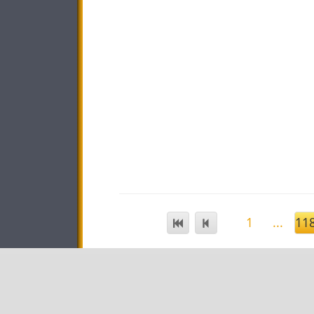
1
...
11
STAR