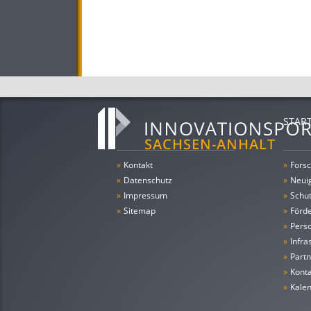
STAR
»
Kontakt
»
Forsc
»
Datenschutz
»
Neui
»
Impressum
»
Schu
»
Sitemap
»
Förde
»
Pers
»
Infra
»
Partn
»
Konta
»
Kale