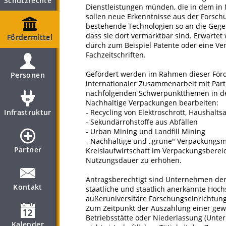
Schutzrechte
Dienstleistungen münden, die in dem i
sollen neue Erkenntnisse aus der Forsch
bestehende Technologien so an die Gegeb
dass sie dort vermarktbar sind. Erwartet
Fördermittel
durch zum Beispiel Patente oder eine Ver
Fachzeitschriften.
Gefördert werden im Rahmen dieser För
Personen
internationaler Zusammenarbeit mit Part
nachfolgenden Schwerpunktthemen in de
Nachhaltige Verpackungen bearbeiten:
Infrastruktur
- Recycling von Elektroschrott, Haushalts
- Sekundärrohstoffe aus Abfällen
- Urban Mining und Landfill Mining
- Nachhaltige und ,,grüne" Verpackungsma
Partner
Kreislaufwirtschaft im Verpackungsberei
Nutzungsdauer zu erhöhen.
Antragsberechtigt sind Unternehmen der
Kontakt
staatliche und staatlich anerkannte Hoc
außeruniversitäre Forschungseinrichtunge
Zum Zeitpunkt der Auszahlung einer ge
Betriebsstätte oder Niederlassung (Unter
Kalender