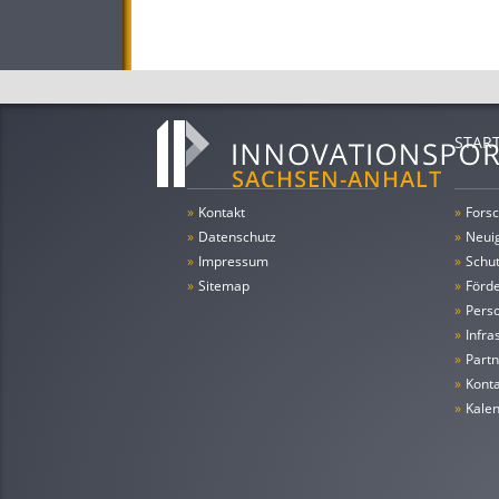
STAR
»
Kontakt
»
Forsc
»
Datenschutz
»
Neui
»
Impressum
»
Schu
»
Sitemap
»
Förde
»
Pers
»
Infra
»
Partn
»
Konta
»
Kale