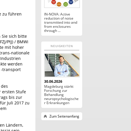
e zu führen
IN-NOVA: Active
reduction of noise
transmitted into and
from enclosures
through ...
Sie sich bitte
FZJ/PtJ) / BMWi
NEUIGKEITEN
te mit hoher
trans-nationale
 Industrien
nkte werden
 -transport
30.06.2026
 des
Magdeburg stärkt
Forschung zur
r ersten Stufe
Behandlung
ags bis zur
neuropsychologische
für Juli 2017 zu
r Erkrankungen
 dem
Zum Seitenanfang
gen Ländern,
ässig sein