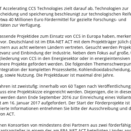
 Accelerating CCS Technologies zielt darauf ab, Technologien zur
cheidung und speicherung beschleunigt zur technologischen Reif
etwa 40 Millionen Euro Fördermittel für gezielte Forschungs- und
itäten zur Verfügung.
assende Projektidee zum Einsatz von CCS in Europa haben, merken 
 vor. Deutschland ist im ERA-NET ACT mit dem Projektträger Jülich (
nern aus acht weiteren Ländern vertreten. Gesucht werden Projek
elevanz und Einbindung der Industrie. Neben dem Fokus auf große, 
gliederung von CCS in den Energiesektor oder in energieintensiven
inere Projekte gefördert werden. Die folgenden Themenschwerpu
ntegration der kompletten Prozesskette, Kohlendioxidabscheidung,
, sowie Nutzung. Die Projektdauer ist maximal drei Jahre.
hren ist zweistufig: innerhalb von 60 Tagen nach Veröffentlichung
ss eine Projektskizze eingereicht werden. Diejenigen, die in diese
d, werden dann Ende September 2016 zur Einreichung eines Vollantr
t am 16. Januar 2017 aufgefordert. Der Start der Förderprojekte ist 
llierte Informationen entnehmen Sie bitte der Ausschreibung und
von ACT.
en Konsortien von mindestens drei Partnern aus zwei förderfähi
antragsteller in einem der am ERA-NET ACT beteiligten Länder ans