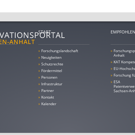
START
EMPFOHLEN
»
Forschungs­landschaft
»
Forschungsp
Anhalt
»
Neuigkeiten
»
KAT Kompet
»
Schutzrechte
»
EU-Hochschu
»
Fördermittel
»
Forschung fü
»
Personen
»
ESA
»
Infrastruktur
Patentverwe
»
Partner
Sachsen-An
»
Kontakt
»
Kalender