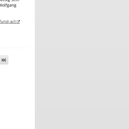
 Wolfgang
fund-act