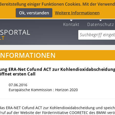
reitstellung einiger Funktionen Cookies. Mit der Verwendu
Ok, verstanden
Weitere Informationen
Kontakt
Datenschutz
INFORMATIONEN
ng ERA-Net Cofund ACT zur Kohlendioxidabscheidun
ffnet ersten Call
07.06.2016
Europäische Kommission : Horizon 2020
 das ERA-NET Cofund ACT zur Kohlendioxidabscheidung und speic
fruf auf der Website der Förderinitiative COORETEC des BMWi veröf