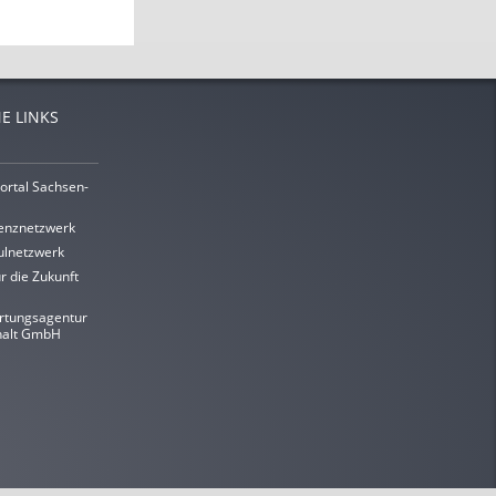
E LINKS
ortal Sachsen-
enznetzwerk
lnetzwerk
r die Zukunft
rtungsagentur
halt GmbH