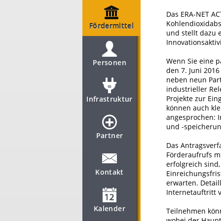
Das ERA-NET ACT
Kohlendioxidabs
Fördermittel
und stellt dazu 
Innovationsaktiv
Wenn Sie eine p
Personen
den 7. Juni 2016
neben neun Part
industrieller R
Projekte zur Ein
Infrastruktur
können auch kle
angesprochen: I
und -speicherung
Partner
Das Antragsverfa
Förderaufrufs mu
erfolgreich sin
Kontakt
Einreichungsfris
erwarten. Detai
Internetauftritt 
Kalender
Teilnehmen könn
wobei der Haupt