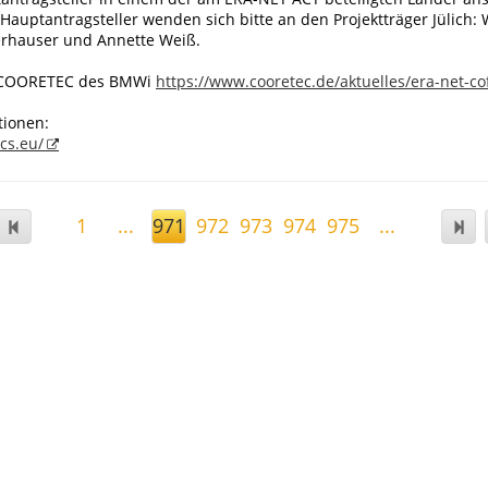
auptantragsteller wenden sich bitte an den Projektträger Jülich:
erhauser und Annette Weiß.
ve COORETEC des BMWi
https://www.cooretec.de/aktuelles/era-net-co
tionen:
cs.eu/
1
...
971
972
973
974
975
...